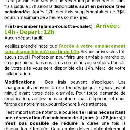
Il est possible de vérifier à la réception pour un départ sans
frais jusqu'à 17h selon la disponibilité,
sauf en période très
achalandée
. Après 17h, des frais supplémentaires de 3$/h
pour un maximum de 2 heures sont exigés.
Arrivée :
Prêt-à-camper (glamp-roulotte-chalet) :
14h - Départ : 12h
Aucun départ tardif.
Veuillez prendre note que
l’accès à votre emplacement
sera disponible qu’à partir de 14h
. Si vous arrivez plus tôt,
aucun souci ! Profitez-en pour faire une agréable marche ou
un pique-nique dans nos aires communes ou sentiers. L’accès
de votre site vous sera disponible dès 14h. Merci de votre
collaboration.
Modifications
: Des frais peuvent s’appliquer. Les
changements peuvent être effectués jusqu’à 7 jours (avant
minuit) avant votre date d’arrivée. Pour toute demande de
modification, veuillez nous contacter par téléphone, et nous
ferons de notre mieux pour répondre à vos attentes.
Il est important de noter que pour les
terrains nécessitant
une réservation d’un minimum de 4 jours
(ou
28 jours
), il
n’est pas possible de réduire
la durée une fois la
réservation effectuée. Ces terrains doivent obligatoirement